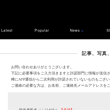
Latest
Popular
News
S
∨
記事、写真
お問い合わせありがとうございます。
下記に必要事項をご入力頂きますと許諾部門に情報が送信
稀にAFP通信から二次利用が許諾されていないものもござ
ご連絡の必要な方は、お名前、ご連絡先メールアドレスを