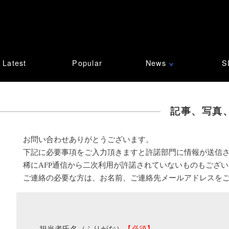
Latest
Popular
News
S
∨
記事、写真
お問い合わせありがとうございます。
下記に必要事項をご入力頂きますと許諾部門に情報が送信
稀にAFP通信から二次利用が許諾されていないものもござ
ご連絡の必要な方は、お名前、ご連絡先メールアドレスを