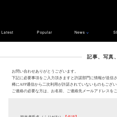
Latest
Popular
News
S
∨
記事、写真
お問い合わせありがとうございます。
下記に必要事項をご入力頂きますと許諾部門に情報が送信
稀にAFP通信から二次利用が許諾されていないものもござ
ご連絡の必要な方は、お名前、ご連絡先メールアドレスを