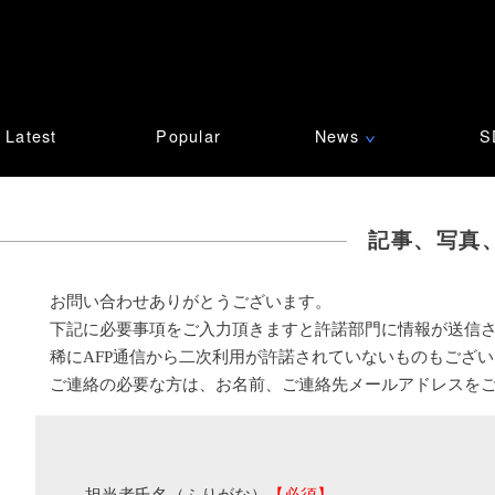
Latest
Popular
News
S
∨
記事、写真
お問い合わせありがとうございます。
下記に必要事項をご入力頂きますと許諾部門に情報が送信
稀にAFP通信から二次利用が許諾されていないものもござ
ご連絡の必要な方は、お名前、ご連絡先メールアドレスを