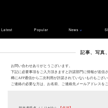
Latest
Popular
News
S
∨
記事、写真
お問い合わせありがとうございます。
下記に必要事項をご入力頂きますと許諾部門に情報が送信
稀にAFP通信から二次利用が許諾されていないものもござ
ご連絡の必要な方は、お名前、ご連絡先メールアドレスを