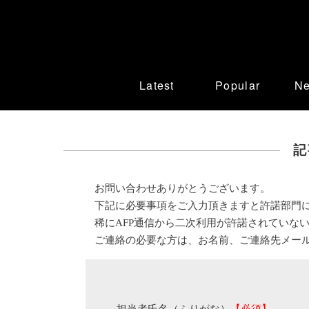
Latest
Popular
N
記
お問い合わせありがとうございます。
下記に必要事項をご入力頂きますと許諾部門
稀にAFP通信から二次利用が許諾されていな
ご連絡の必要な方は、お名前、ご連絡先メー