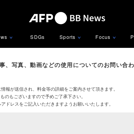
ews
SDGs
Sports
Focus
P
∨
∨
∨
事、写真、動画などの使用についてのお問い合
に情報が送信され、料金等の詳細をご案内させて頂きます。
いものもございますので予めご了承下さい。
ルアドレスをご記入いただきますようお願いいたします。