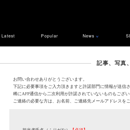
Latest
Popular
News
S
∨
記事、写真
お問い合わせありがとうございます。
下記に必要事項をご入力頂きますと許諾部門に情報が送信
稀にAFP通信から二次利用が許諾されていないものもござ
ご連絡の必要な方は、お名前、ご連絡先メールアドレスを