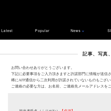
Latest
Popular
News
S
∨
記事、写真
お問い合わせありがとうございます。
下記に必要事項をご入力頂きますと許諾部門に情報が送信
稀にAFP通信から二次利用が許諾されていないものもござ
ご連絡の必要な方は、お名前、ご連絡先メールアドレスを