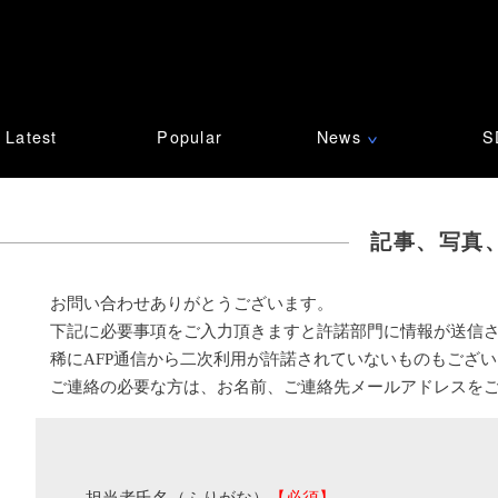
Latest
Popular
News
S
∨
記事、写真
お問い合わせありがとうございます。
下記に必要事項をご入力頂きますと許諾部門に情報が送信
稀にAFP通信から二次利用が許諾されていないものもござ
ご連絡の必要な方は、お名前、ご連絡先メールアドレスを