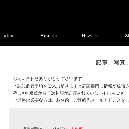
Latest
Popular
News
S
∨
記事、写真
お問い合わせありがとうございます。
下記に必要事項をご入力頂きますと許諾部門に情報が送信
稀にAFP通信から二次利用が許諾されていないものもござ
ご連絡の必要な方は、お名前、ご連絡先メールアドレスを