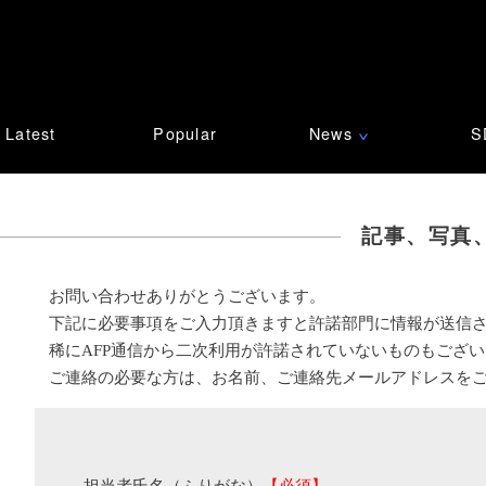
Latest
Popular
News
S
∨
記事、写真
お問い合わせありがとうございます。
下記に必要事項をご入力頂きますと許諾部門に情報が送信
稀にAFP通信から二次利用が許諾されていないものもござ
ご連絡の必要な方は、お名前、ご連絡先メールアドレスを