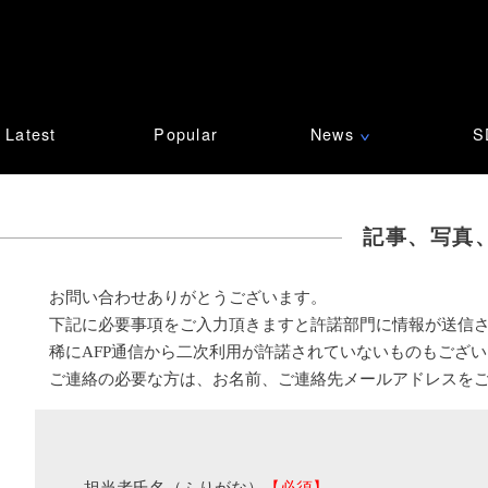
Latest
Popular
News
S
∨
記事、写真
お問い合わせありがとうございます。
下記に必要事項をご入力頂きますと許諾部門に情報が送信
稀にAFP通信から二次利用が許諾されていないものもござ
ご連絡の必要な方は、お名前、ご連絡先メールアドレスを