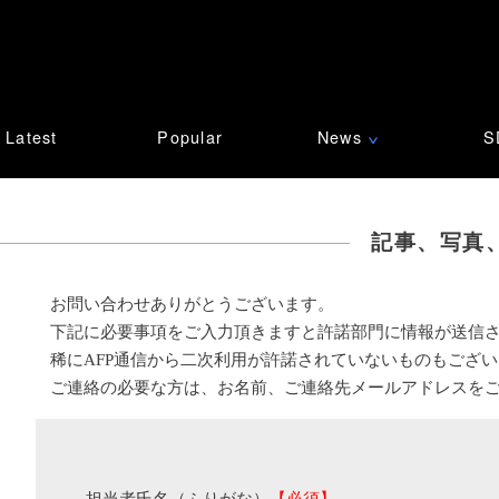
Latest
Popular
News
S
∨
記事、写真
お問い合わせありがとうございます。
下記に必要事項をご入力頂きますと許諾部門に情報が送信
稀にAFP通信から二次利用が許諾されていないものもござ
ご連絡の必要な方は、お名前、ご連絡先メールアドレスを