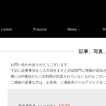
Latest
Popular
News
S
∨
記事、写真
お問い合わせありがとうございます。
下記に必要事項をご入力頂きますと許諾部門に情報が送信
稀にAFP通信から二次利用が許諾されていないものもござ
ご連絡の必要な方は、お名前、ご連絡先メールアドレスを