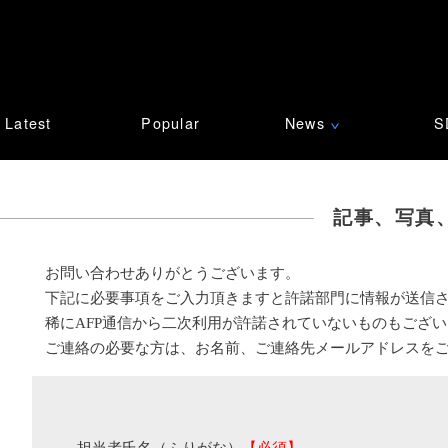
Latest
Popular
News
S
∨
記事、写真
お問い合わせありがとうございます。
下記に必要事項をご入力頂きますと許諾部門に情報が送信
稀にAFP通信から二次利用が許諾されていないものもござ
ご連絡の必要な方は、お名前、ご連絡先メールアドレスを