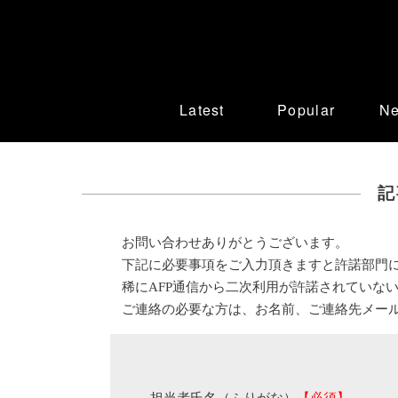
Latest
Popular
N
記
お問い合わせありがとうございます。
下記に必要事項をご入力頂きますと許諾部門
稀にAFP通信から二次利用が許諾されていな
ご連絡の必要な方は、お名前、ご連絡先メー