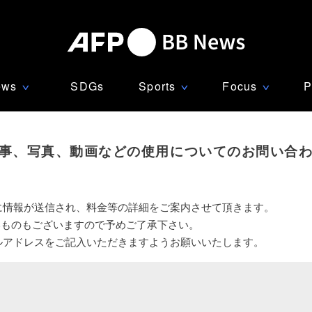
ews
SDGs
Sports
Focus
P
∨
∨
∨
事、写真、動画などの使用についてのお問い合
に情報が送信され、料金等の詳細をご案内させて頂きます。
いものもございますので予めご了承下さい。
ルアドレスをご記入いただきますようお願いいたします。