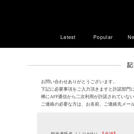
Latest
Popular
N
記
お問い合わせありがとうございます。
下記に必要事項をご入力頂きますと許諾部門
稀にAFP通信から二次利用が許諾されていな
ご連絡の必要な方は、お名前、ご連絡先メー