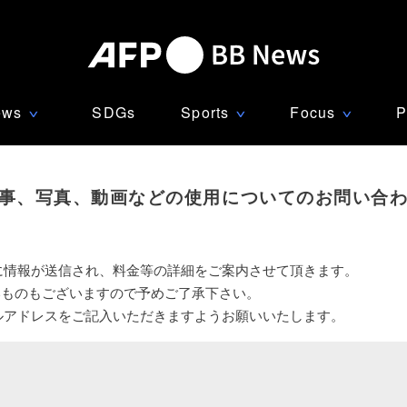
ews
SDGs
Sports
Focus
P
∨
∨
∨
事、写真、動画などの使用についてのお問い合
に情報が送信され、料金等の詳細をご案内させて頂きます。
いものもございますので予めご了承下さい。
ルアドレスをご記入いただきますようお願いいたします。