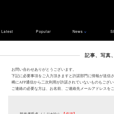
Latest
Popular
News
S
∨
記事、写真
お問い合わせありがとうございます。
下記に必要事項をご入力頂きますと許諾部門に情報が送信
稀にAFP通信から二次利用が許諾されていないものもござ
ご連絡の必要な方は、お名前、ご連絡先メールアドレスを