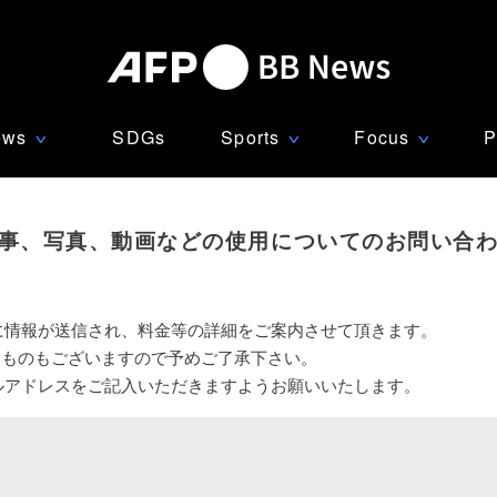
ews
SDGs
Sports
Focus
P
∨
∨
∨
事、写真、動画などの使用についてのお問い合
に情報が送信され、料金等の詳細をご案内させて頂きます。
いものもございますので予めご了承下さい。
ルアドレスをご記入いただきますようお願いいたします。