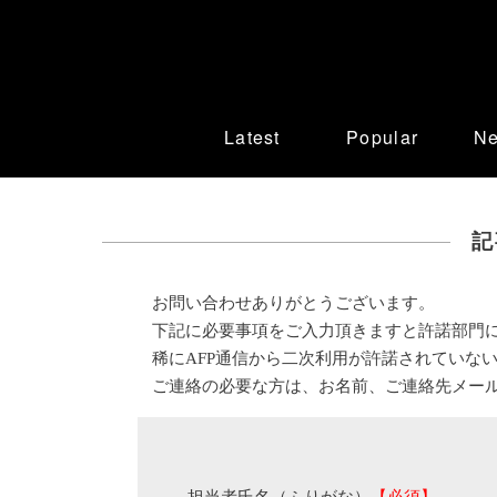
Latest
Popular
N
記
お問い合わせありがとうございます。
下記に必要事項をご入力頂きますと許諾部門
稀にAFP通信から二次利用が許諾されていな
ご連絡の必要な方は、お名前、ご連絡先メー