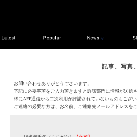
Latest
Popular
News
S
∨
記事、写真
お問い合わせありがとうございます。
下記に必要事項をご入力頂きますと許諾部門に情報が送信
稀にAFP通信から二次利用が許諾されていないものもござ
ご連絡の必要な方は、お名前、ご連絡先メールアドレスを