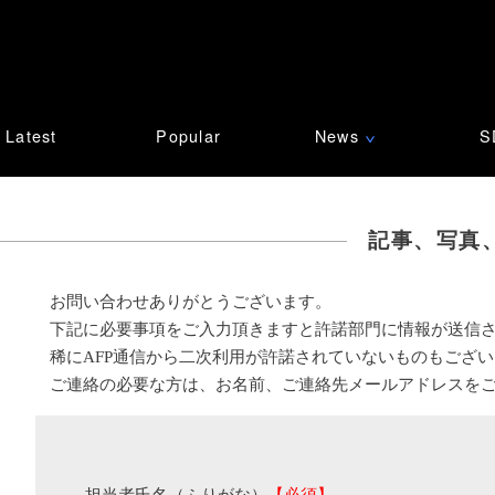
Latest
Popular
News
S
∨
記事、写真
お問い合わせありがとうございます。
下記に必要事項をご入力頂きますと許諾部門に情報が送信
稀にAFP通信から二次利用が許諾されていないものもござ
ご連絡の必要な方は、お名前、ご連絡先メールアドレスを