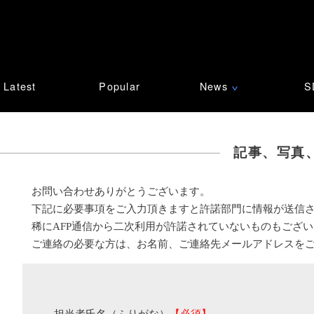
Latest
Popular
News
S
∨
記事、写真
お問い合わせありがとうございます。
下記に必要事項をご入力頂きますと許諾部門に情報が送信
稀にAFP通信から二次利用が許諾されていないものもござ
ご連絡の必要な方は、お名前、ご連絡先メールアドレスを