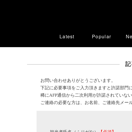
Latest
Popular
N
記
お問い合わせありがとうございます。
下記に必要事項をご入力頂きますと許諾部門
稀にAFP通信から二次利用が許諾されていな
ご連絡の必要な方は、お名前、ご連絡先メー