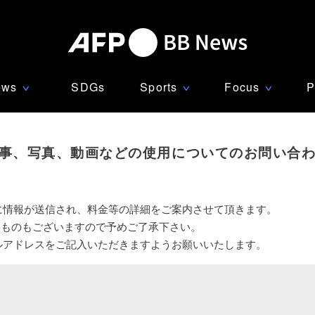
ews
SDGs
Sports
Focus
P
∨
∨
∨
事、写真、動画などの使用についてのお問い合
に情報が送信され、料金等の詳細をご案内させて頂きます。
いものもございますので予めご了承下さい。
ルアドレスをご記入いただきますようお願いいたします。