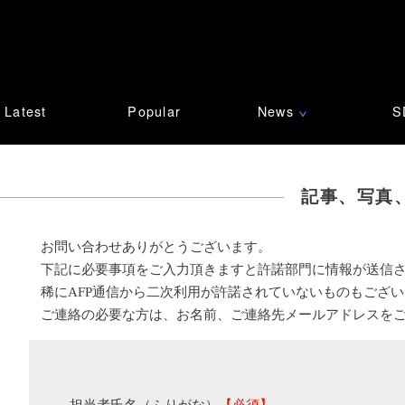
Latest
Popular
News
S
∨
記事、写真
お問い合わせありがとうございます。
下記に必要事項をご入力頂きますと許諾部門に情報が送信
稀にAFP通信から二次利用が許諾されていないものもござ
ご連絡の必要な方は、お名前、ご連絡先メールアドレスを