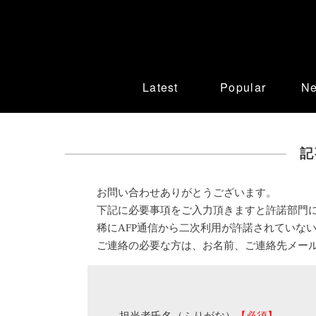
Latest
Popular
N
記
お問い合わせありがとうございます。
下記に必要事項をご入力頂きますと許諾部門
稀にAFP通信から二次利用が許諾されていな
ご連絡の必要な方は、お名前、ご連絡先メー