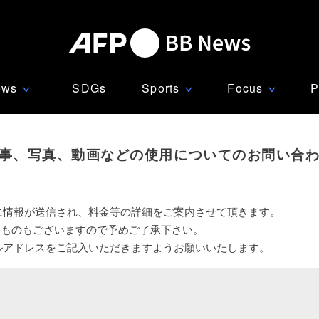
ews
SDGs
Sports
Focus
P
∨
∨
∨
事、写真、動画などの使用についてのお問い合
に情報が送信され、料金等の詳細をご案内させて頂きます。
いものもございますので予めご了承下さい。
ルアドレスをご記入いただきますようお願いいたします。