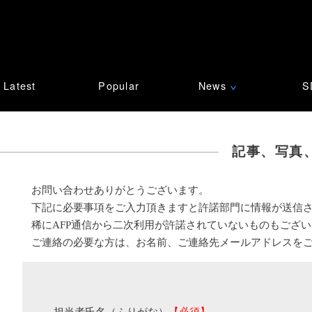
Latest
Popular
News
S
∨
記事、写真
お問い合わせありがとうございます。
下記に必要事項をご入力頂きますと許諾部門に情報が送信
稀にAFP通信から二次利用が許諾されていないものもござ
ご連絡の必要な方は、お名前、ご連絡先メールアドレスを