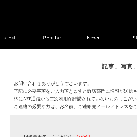
Latest
Popular
News
S
∨
記事、写真
お問い合わせありがとうございます。
下記に必要事項をご入力頂きますと許諾部門に情報が送信
稀にAFP通信から二次利用が許諾されていないものもござ
ご連絡の必要な方は、お名前、ご連絡先メールアドレスを