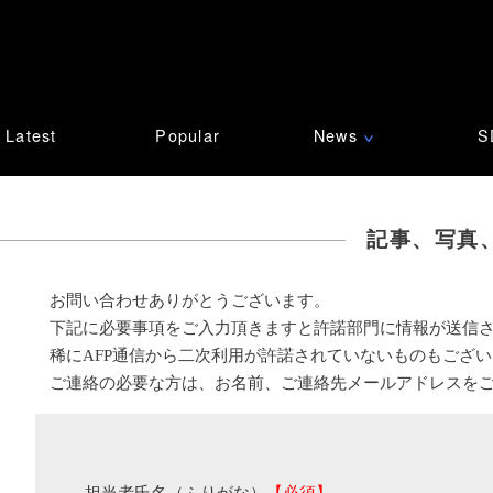
Latest
Popular
News
S
∨
記事、写真
お問い合わせありがとうございます。
下記に必要事項をご入力頂きますと許諾部門に情報が送信
稀にAFP通信から二次利用が許諾されていないものもござ
ご連絡の必要な方は、お名前、ご連絡先メールアドレスを