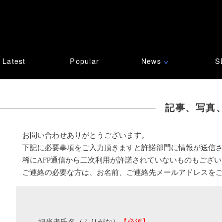
Latest
Popular
News
S
∨
記事、写真
お問い合わせありがとうございます。
下記に必要事項をご入力頂きますと許諾部門に情報が送信
稀にAFP通信から二次利用が許諾されていないものもござ
ご連絡の必要な方は、お名前、ご連絡先メールアドレスを