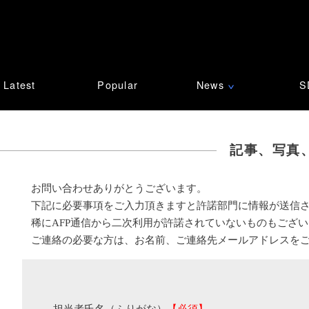
Latest
Popular
News
S
∨
記事、写真
お問い合わせありがとうございます。
下記に必要事項をご入力頂きますと許諾部門に情報が送信
稀にAFP通信から二次利用が許諾されていないものもござ
ご連絡の必要な方は、お名前、ご連絡先メールアドレスを