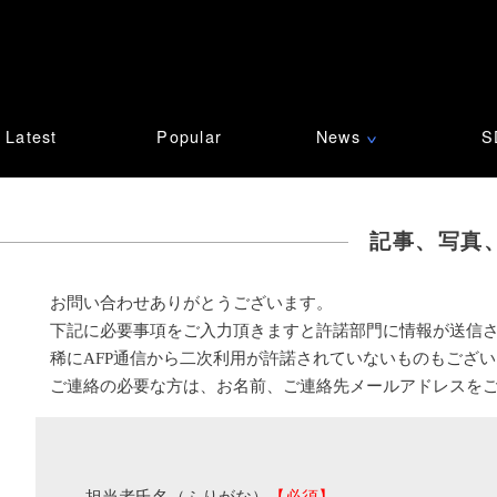
Latest
Popular
News
S
∨
記事、写真
お問い合わせありがとうございます。
下記に必要事項をご入力頂きますと許諾部門に情報が送信
稀にAFP通信から二次利用が許諾されていないものもござ
ご連絡の必要な方は、お名前、ご連絡先メールアドレスを