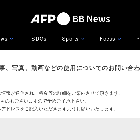
ews
SDGs
Sports
Focus
P
∨
∨
∨
事、写真、動画などの使用についてのお問い合
に情報が送信され、料金等の詳細をご案内させて頂きます。
いものもございますので予めご了承下さい。
ルアドレスをご記入いただきますようお願いいたします。