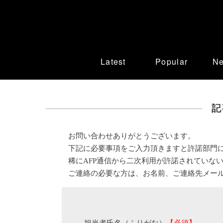
Latest
Popular
N
記
お問い合わせありがとうございます。
下記に必要事項をご入力頂きますと許諾部門
稀にAFP通信から二次利用が許諾されていな
ご連絡の必要な方は、お名前、ご連絡先メー