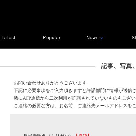
Latest
Popular
News
S
∨
記事、写真
お問い合わせありがとうございます。
下記に必要事項をご入力頂きますと許諾部門に情報が送信
稀にAFP通信から二次利用が許諾されていないものもござ
ご連絡の必要な方は、お名前、ご連絡先メールアドレスを