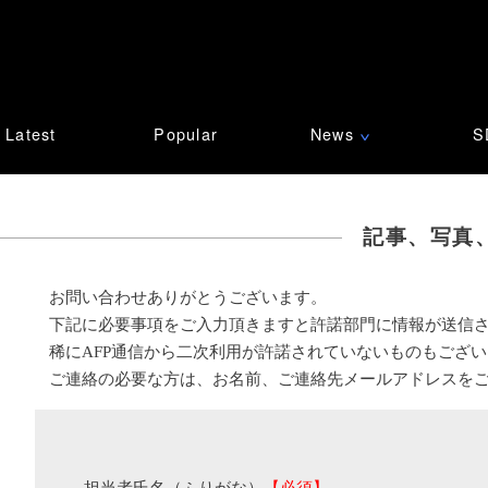
Latest
Popular
News
S
∨
記事、写真
お問い合わせありがとうございます。
下記に必要事項をご入力頂きますと許諾部門に情報が送信
稀にAFP通信から二次利用が許諾されていないものもござ
ご連絡の必要な方は、お名前、ご連絡先メールアドレスを