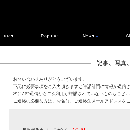
Latest
Popular
News
S
∨
記事、写真
お問い合わせありがとうございます。
下記に必要事項をご入力頂きますと許諾部門に情報が送信
稀にAFP通信から二次利用が許諾されていないものもござ
ご連絡の必要な方は、お名前、ご連絡先メールアドレスを