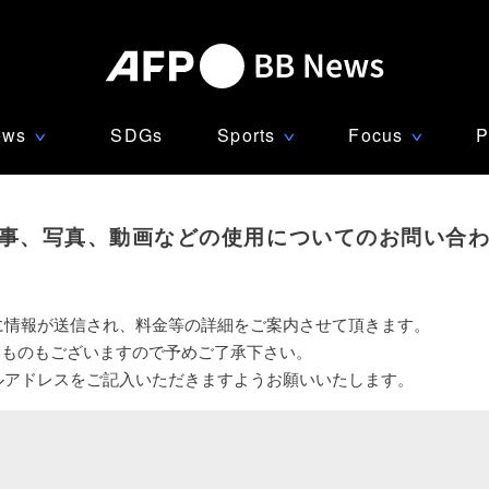
ews
SDGs
Sports
Focus
P
∨
∨
∨
事、写真、動画などの使用についてのお問い合
に情報が送信され、料金等の詳細をご案内させて頂きます。
いものもございますので予めご了承下さい。
ルアドレスをご記入いただきますようお願いいたします。