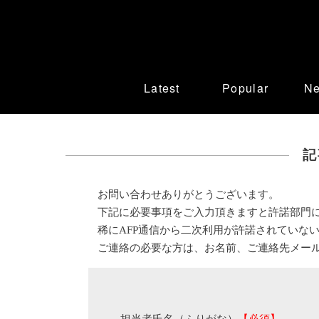
Latest
Popular
N
記
お問い合わせありがとうございます。
下記に必要事項をご入力頂きますと許諾部門
稀にAFP通信から二次利用が許諾されていな
ご連絡の必要な方は、お名前、ご連絡先メー