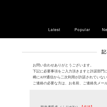
Latest
Popular
N
記
お問い合わせありがとうございます。
下記に必要事項をご入力頂きますと許諾部門
稀にAFP通信から二次利用が許諾されていな
ご連絡の必要な方は、お名前、ご連絡先メー