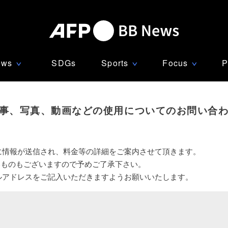
ews
SDGs
Sports
Focus
P
∨
∨
∨
事、写真、動画などの使用についてのお問い合
に情報が送信され、料金等の詳細をご案内させて頂きます。
いものもございますので予めご了承下さい。
ルアドレスをご記入いただきますようお願いいたします。