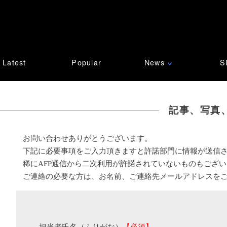
Latest
Popular
News
S
∨
記事、写真
お問い合わせありがとうございます。
下記に必要事項をご入力頂きますと許諾部門に情報が送信
稀にAFP通信から二次利用が許諾されていないものもござ
ご連絡の必要な方は、お名前、ご連絡先メールアドレスを