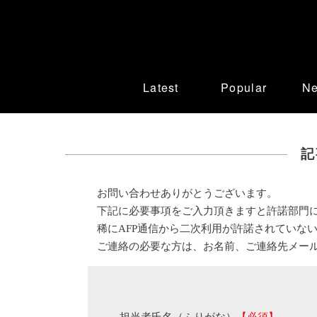
Latest
Popular
N
記
お問い合わせありがとうございます。
下記に必要事項をご入力頂きますと許諾部門
稀にAFP通信から二次利用が許諾されていな
ご連絡の必要な方は、お名前、ご連絡先メー