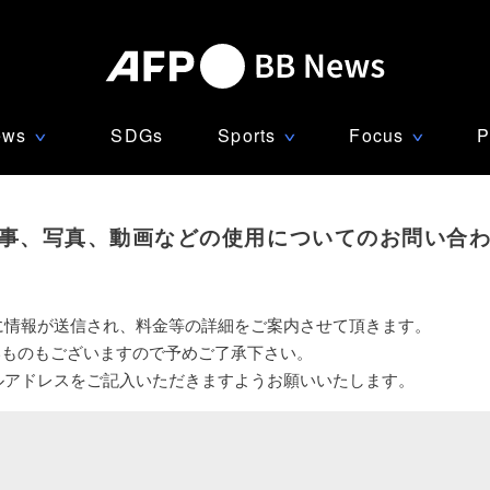
ews
SDGs
Sports
Focus
P
∨
∨
∨
事、写真、動画などの使用についてのお問い合
に情報が送信され、料金等の詳細をご案内させて頂きます。
いものもございますので予めご了承下さい。
ルアドレスをご記入いただきますようお願いいたします。