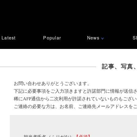
Latest
Popular
News
S
∨
記事、写真
お問い合わせありがとうございます。
下記に必要事項をご入力頂きますと許諾部門に情報が送信
稀にAFP通信から二次利用が許諾されていないものもござ
ご連絡の必要な方は、お名前、ご連絡先メールアドレスを