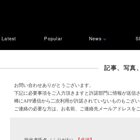
Latest
Popular
News
S
∨
記事、写真
お問い合わせありがとうございます。
下記に必要事項をご入力頂きますと許諾部門に情報が送信
稀にAFP通信から二次利用が許諾されていないものもござ
ご連絡の必要な方は、お名前、ご連絡先メールアドレスを