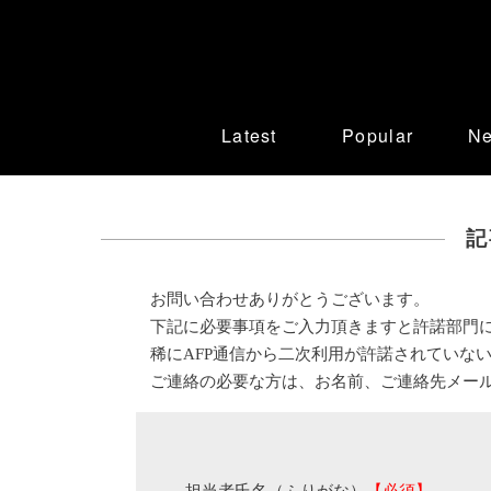
Latest
Popular
N
記
お問い合わせありがとうございます。
下記に必要事項をご入力頂きますと許諾部門
稀にAFP通信から二次利用が許諾されていな
ご連絡の必要な方は、お名前、ご連絡先メー