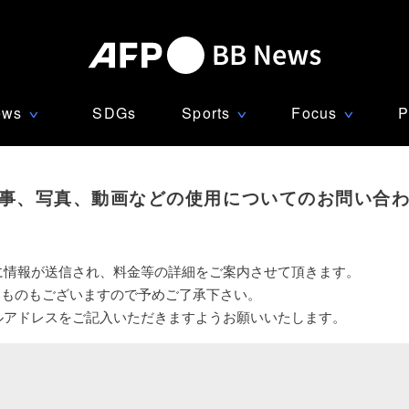
ews
SDGs
Sports
Focus
P
∨
∨
∨
事、写真、動画などの使用についてのお問い合
に情報が送信され、料金等の詳細をご案内させて頂きます。
いものもございますので予めご了承下さい。
ルアドレスをご記入いただきますようお願いいたします。