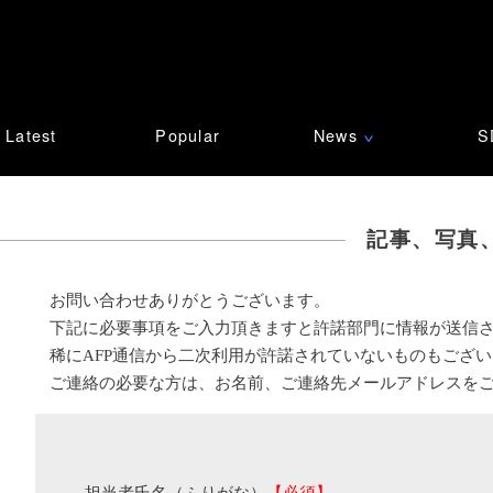
Latest
Popular
News
S
∨
記事、写真
お問い合わせありがとうございます。
下記に必要事項をご入力頂きますと許諾部門に情報が送信
稀にAFP通信から二次利用が許諾されていないものもござ
ご連絡の必要な方は、お名前、ご連絡先メールアドレスを