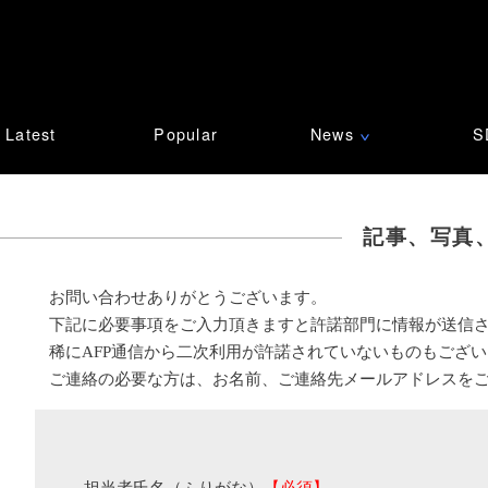
Latest
Popular
News
S
∨
記事、写真
お問い合わせありがとうございます。
下記に必要事項をご入力頂きますと許諾部門に情報が送信
稀にAFP通信から二次利用が許諾されていないものもござ
ご連絡の必要な方は、お名前、ご連絡先メールアドレスを