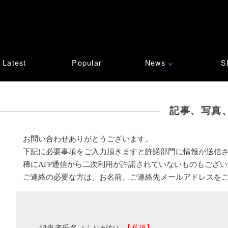
Latest
Popular
News
S
∨
記事、写真
お問い合わせありがとうございます。
下記に必要事項をご入力頂きますと許諾部門に情報が送信
稀にAFP通信から二次利用が許諾されていないものもござ
ご連絡の必要な方は、お名前、ご連絡先メールアドレスを