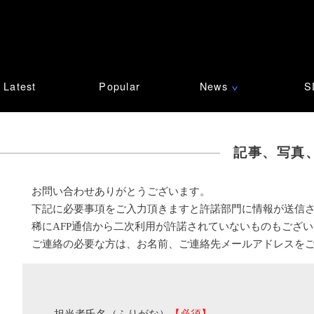
Latest
Popular
News
S
∨
記事、写真
お問い合わせありがとうございます。
下記に必要事項をご入力頂きますと許諾部門に情報が送信
稀にAFP通信から二次利用が許諾されていないものもござ
ご連絡の必要な方は、お名前、ご連絡先メールアドレスを