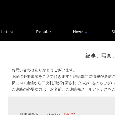
Latest
Popular
News
S
∨
記事、写真
お問い合わせありがとうございます。
下記に必要事項をご入力頂きますと許諾部門に情報が送信
稀にAFP通信から二次利用が許諾されていないものもござ
ご連絡の必要な方は、お名前、ご連絡先メールアドレスを