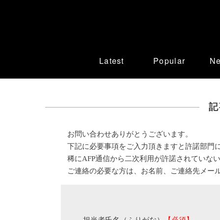
Latest
Popular
N
記
お問い合わせありがとうございます。
下記に必要事項をご入力頂きますと許諾部門
稀にAFP通信から二次利用が許諾されていな
ご連絡の必要な方は、お名前、ご連絡先メー