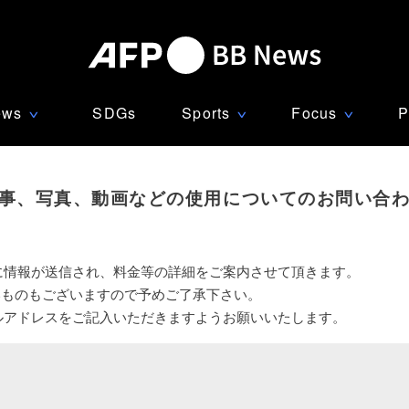
ews
SDGs
Sports
Focus
P
∨
∨
∨
事、写真、動画などの使用についてのお問い合
に情報が送信され、料金等の詳細をご案内させて頂きます。
いものもございますので予めご了承下さい。
ルアドレスをご記入いただきますようお願いいたします。