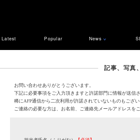
Latest
Popular
News
S
∨
記事、写真
お問い合わせありがとうございます。
下記に必要事項をご入力頂きますと許諾部門に情報が送信
稀にAFP通信から二次利用が許諾されていないものもござ
ご連絡の必要な方は、お名前、ご連絡先メールアドレスを