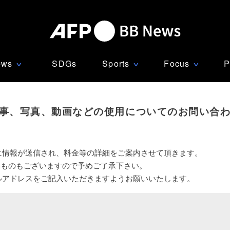
ews
SDGs
Sports
Focus
P
∨
∨
∨
事、写真、動画などの使用についてのお問い合
に情報が送信され、料金等の詳細をご案内させて頂きます。
いものもございますので予めご了承下さい。
ルアドレスをご記入いただきますようお願いいたします。