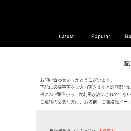
Latest
Popular
N
記
お問い合わせありがとうございます。
下記に必要事項をご入力頂きますと許諾部門
稀にAFP通信から二次利用が許諾されていな
ご連絡の必要な方は、お名前、ご連絡先メー